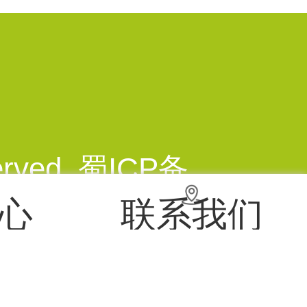
rved.
蜀ICP备
心
联系我们
区龙潭街道华翰路88号